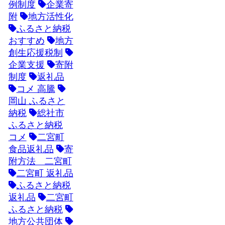
例制度
企業寄
附
地方活性化
ふるさと納税
おすすめ
地方
創生応援税制
企業支援
寄附
制度
返礼品
コメ 高騰
岡山 ふるさと
納税
総社市
ふるさと納税
コメ
二宮町
食品返礼品
寄
附方法 二宮町
二宮町 返礼品
ふるさと納税
返礼品
二宮町
ふるさと納税
地方公共団体