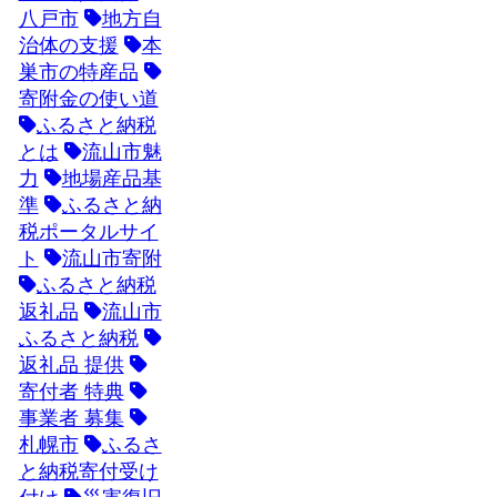
八戸市
地方自
治体の支援
本
巣市の特産品
寄附金の使い道
ふるさと納税
とは
流山市魅
力
地場産品基
準
ふるさと納
税ポータルサイ
ト
流山市寄附
ふるさと納税
返礼品
流山市
ふるさと納税
返礼品 提供
寄付者 特典
事業者 募集
札幌市
ふるさ
と納税寄付受け