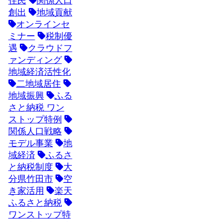
住民
関係人口
創出
地域貢献
オンラインセ
ミナー
税制優
遇
クラウドフ
ァンディング
地域経済活性化
二地域居住
地域振興
ふる
さと納税 ワン
ストップ特例
関係人口戦略
モデル事業
地
域経済
ふるさ
と納税制度
大
分県竹田市
空
き家活用
楽天
ふるさと納税
ワンストップ特