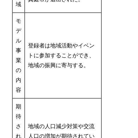
域
モ
デ
ル
登録者は地域活動やイベン
事
トに参加することができ、
業
地域の振興に寄与する。
の
内
容
期
待
さ
地域の人口減少対策や交流
れ
人口の増加が期待されてい