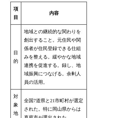
項
内容
目
地域との継続的な関わりを
創出すること。元住民や関
係者が住民登録できる仕組
目
みを整える。緩やかな地域
的
連携を促進する。録し、地
域振興につなげる。余剰人
員の活用。
対
全国7道県と21市町村が選定
象
された。特に岡山県からは
地
真庭市が選出された。