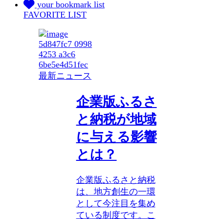
your bookmark list
FAVORITE LIST
最新ニュース
企業版ふるさ
と納税が地域
に与える影響
とは？
企業版ふるさと納税
は、地方創生の一環
として今注目を集め
ている制度です。こ