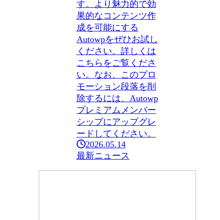
す。より魅力的で効
果的なコンテンツ作
成を可能にする
Autowpをぜひお試し
ください。詳しくは
こちらをご覧くださ
い。なお、このプロ
モーション段落を削
除するには、Autowp
プレミアムメンバー
シップにアップグレ
ードしてください。
2026.05.14
最新ニュース