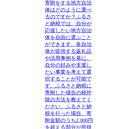
寄附をする地方自治
体はどのように選べ
るのですか？ふるさ
と納税では、自分が
応援したい地方自治
体を自由に選ぶこと
ができます。各自治
体が提供する返礼品
や活用事例を基に、
自分の好みや支援し
たい事業を考えて選
択することが可能で
す。ふるさと納税に
寄附した場合の税控
除の方法を教えてく
ださい。ふるさと納
税を行った場合、寄
附金額のうち2,000円
を超える部分が所得