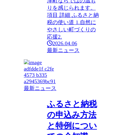
津町ならではの温も
りを感じられます。
項目 詳細 ふるさと納
税の使い道 1.自然に
やさしい町づくりの
応援2.
2026.04.06
最新ニュース
最新ニュース
ふるさと納税
の申込み方法
と特例につい