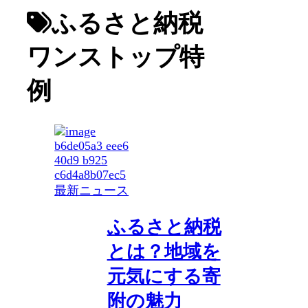
ふるさと納税
ワンストップ特
例
最新ニュース
ふるさと納税
とは？地域を
元気にする寄
附の魅力